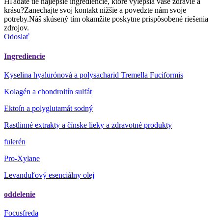
Hľadáte tie najlepšie ingrediencie, ktoré vylepšia vaše zdravie a
krásu?Zanechajte svoj kontakt nižšie a povedzte nám svoje
potreby.Náš skúsený tím okamžite poskytne prispôsobené riešenia
zdrojov.
Odoslať
Ingrediencie
Kyselina hyalurónová a polysacharid Tremella Fuciformis
Kolagén a chondroitín sulfát
Ektoín a polyglutamát sodný
Rastlinné extrakty a čínske lieky a zdravotné produkty
fulerén
Pro-Xylane
Levanduľový esenciálny olej
oddelenie
Focusfreda