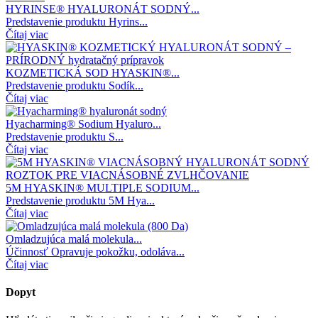
HYRINSE® HYALURONÁT SODNÝ...
Predstavenie produktu Hyrins...
Čítaj viac
KOZMETICKÁ SOD HYASKIN®...
Predstavenie produktu Sodík...
Čítaj viac
Hyacharming® Sodium Hyaluro...
Predstavenie produktu S...
Čítaj viac
5M HYASKIN® MULTIPLE SODIUM...
Predstavenie produktu 5M Hya...
Čítaj viac
Omladzujúca malá molekula...
Účinnosť Opravuje pokožku, odoláva...
Čítaj viac
Dopyt