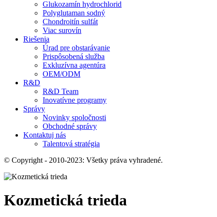
Glukozamín hydrochlorid
Polyglutaman sodný
Chondroitín sulfát
Viac surovín
Riešenia
Úrad pre obstarávanie
Prispôsobená služba
Exkluzívna agentúra
OEM/ODM
R&D
R&D Team
Inovatívne programy
Správy
Novinky spoločnosti
Obchodné správy
Kontaktuj nás
Talentová stratégia
© Copyright - 2010-2023: Všetky práva vyhradené.
Kozmetická trieda