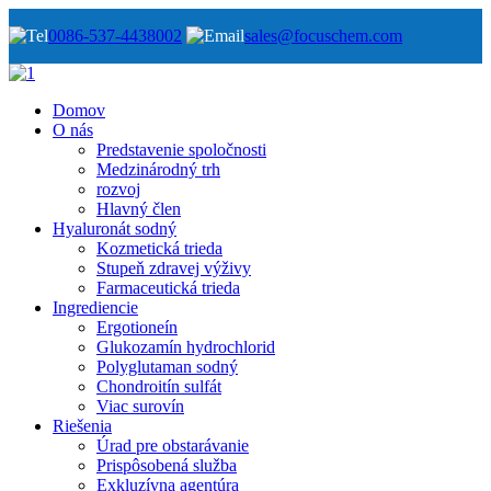
0086-537-4438002
sales@focuschem.com
Domov
O nás
Predstavenie spoločnosti
Medzinárodný trh
rozvoj
Hlavný člen
Hyaluronát sodný
Kozmetická trieda
Stupeň zdravej výživy
Farmaceutická trieda
Ingrediencie
Ergotioneín
Glukozamín hydrochlorid
Polyglutaman sodný
Chondroitín sulfát
Viac surovín
Riešenia
Úrad pre obstarávanie
Prispôsobená služba
Exkluzívna agentúra