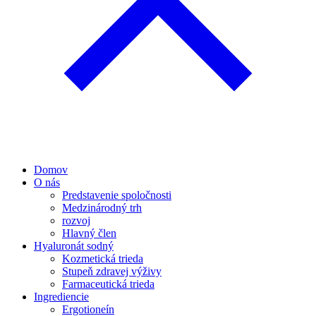
Domov
O nás
Predstavenie spoločnosti
Medzinárodný trh
rozvoj
Hlavný člen
Hyaluronát sodný
Kozmetická trieda
Stupeň zdravej výživy
Farmaceutická trieda
Ingrediencie
Ergotioneín