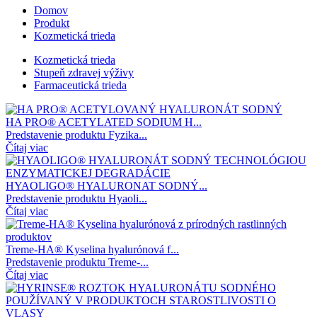
Domov
Produkt
Kozmetická trieda
Kozmetická trieda
Stupeň zdravej výživy
Farmaceutická trieda
HA PRO® ACETYLATED SODIUM H...
Predstavenie produktu Fyzika...
Čítaj viac
HYAOLIGO® HYALURONAT SODNÝ...
Predstavenie produktu Hyaoli...
Čítaj viac
Treme-HA® Kyselina hyalurónová f...
Predstavenie produktu Treme-...
Čítaj viac