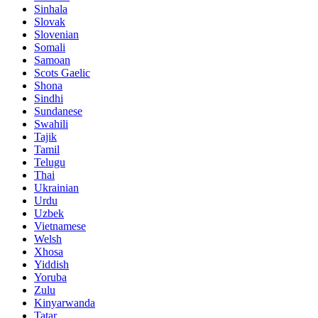
Sinhala
Slovak
Slovenian
Somali
Samoan
Scots Gaelic
Shona
Sindhi
Sundanese
Swahili
Tajik
Tamil
Telugu
Thai
Ukrainian
Urdu
Uzbek
Vietnamese
Welsh
Xhosa
Yiddish
Yoruba
Zulu
Kinyarwanda
Tatar